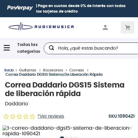
Paga con
hasta 12 cuotas sin intereses
con tarjetas
BCP Visa,
Diners, BBVA e Interbank
Hola, ¿qué estas buscando?
Guitarras
Accesorios
Correas
Correa Daddario DGS15 Sistema De Liberación Rápida
Correa Daddario DGS15 Sistema
de liberación rápida
Daddario
:
*Ver reviews
1090421