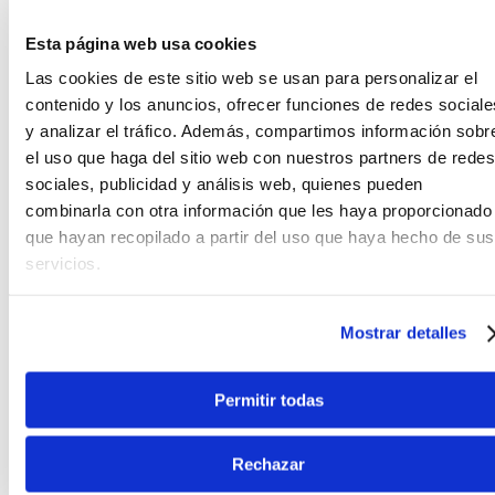
Ergonomía optimizada para traslados y
Esta página web usa cookies
cambios rápidos.
Las cookies de este sitio web se usan para personalizar el
La ligereza y el diseño compacto de este sistema lo
contenido y los anuncios, ofrecer funciones de redes sociale
hacen ideal para el uso diario en entornos
y analizar el tráfico. Además, compartimos información sobr
profesionales como estudios de grabación o giras.
el uso que haga del sitio web con nuestros partners de redes
Al permitir liberar la correa con un simple clic,
sociales, publicidad y análisis web, quienes pueden
facilita el almacenamiento del instrumento en su
combinarla con otra información que les haya proporcionado
estuche rígido sin tener que lidiar con correas
que hayan recopilado a partir del uso que haya hecho de sus
enredadas o voluminosas. Esta eficiencia operativa
ahorra tiempo valioso entre canciones o durante la
servicios.
preparación de un set, ofreciendo una durabilidad
mecánica que soporta la fatiga del uso constante
Mostrar detalles
en las condiciones más exigentes del sector de
audio pro.
Permitir todas
Fiabilidad profesional en un accesorio
indispensable.
Rechazar
Fabricado bajo los altos estándares de calidad de