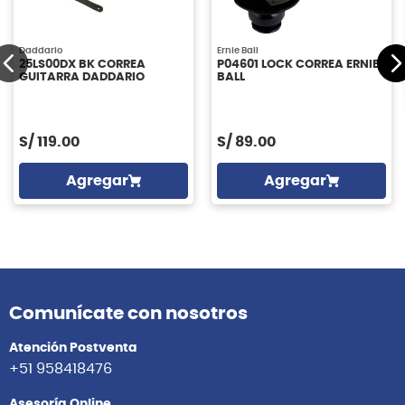
Daddario
Ernie Ball
25LS00DX BK CORREA
P04601 LOCK CORREA ERNIE
GUITARRA DADDARIO
BALL
S/
119.00
S/
89.00
Agregar
Agregar
Comunícate con nosotros
Atención Postventa
+51 958418476
Asesoría Online