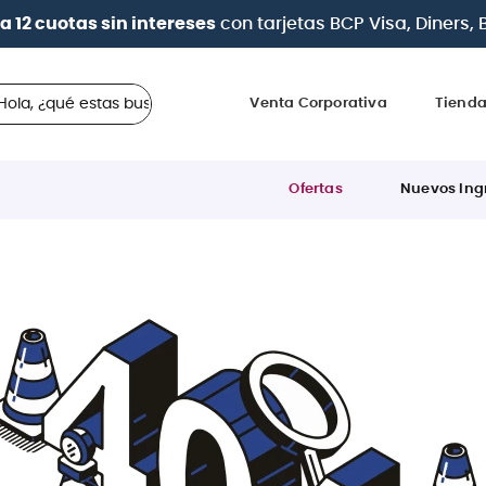
a 12 cuotas sin intereses
con tarjetas
BCP Visa, Diners,
 ¿qué estas buscando?
Venta Corporativa
Tiend
Ofertas
Nuevos Ing