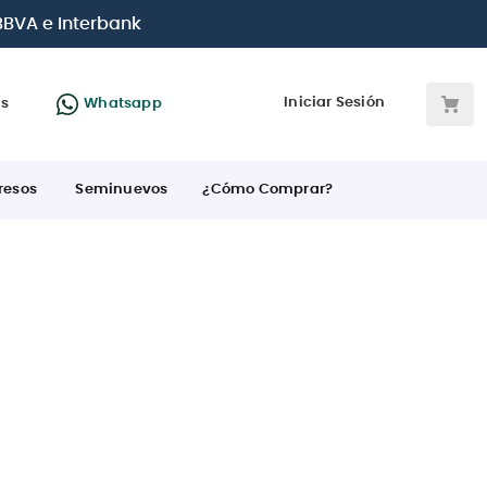
 BBVA e Interbank
Iniciar Sesión
as
Whatsapp
resos
Seminuevos
¿Cómo Comprar?