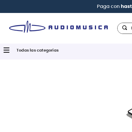
Paga con
hast
Hola,