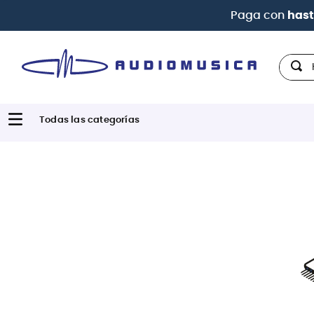
Paga con
hast
Hola,