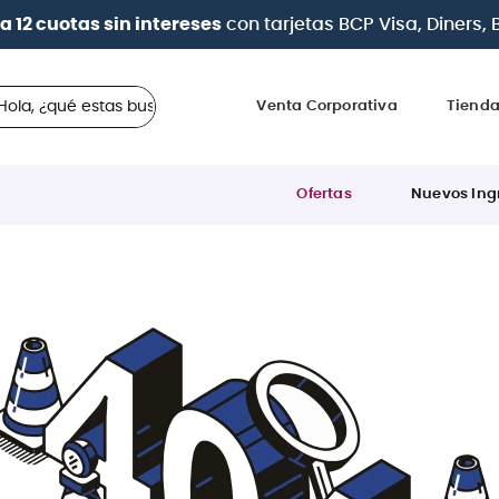
a 12 cuotas sin intereses
con tarjetas
BCP Visa, Diners,
 ¿qué estas buscando?
Venta Corporativa
Tiend
Ofertas
Nuevos Ing