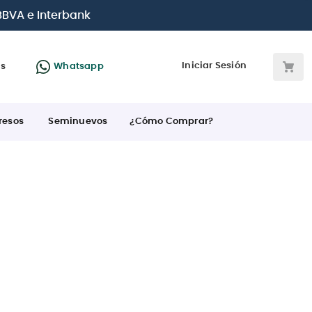
 BBVA e Interbank
Iniciar Sesión
as
Whatsapp
resos
Seminuevos
¿Cómo Comprar?