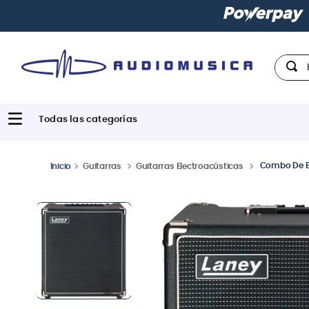
Paga con
hast
Hola,
Combo De B
Guitarras
Guitarras Electroacústicas