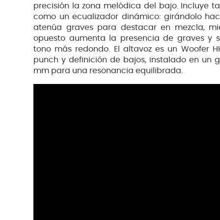
precisión la zona melódica del bajo. Incluye t
como un ecualizador dinámico: girándolo hac
atenúa graves para destacar en mezcla, mie
opuesto aumenta la presencia de graves y s
tono más redondo. El altavoz es un Woofer H
punch y definición de bajos, instalado en un
mm para una resonancia equilibrada.