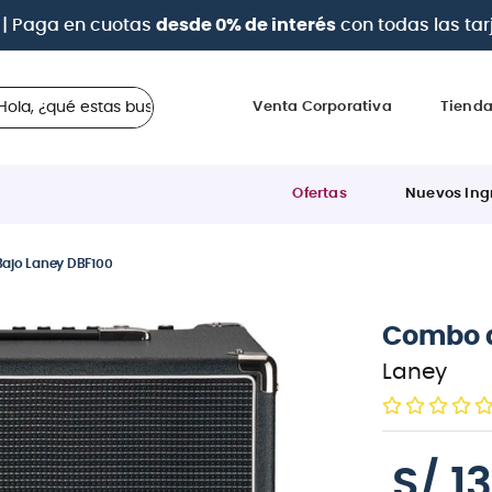
a 12 cuotas sin intereses
con tarjetas
BCP Visa, Diners,
 ¿qué estas buscando?
Venta Corporativa
Tiend
Ofertas
Nuevos Ing
ajo Laney DBF100
Combo d
Laney
S/
1