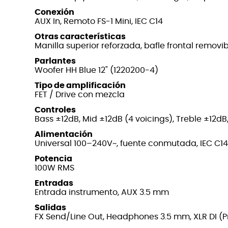
Conexión
AUX In, Remoto FS-1 Mini, IEC C14
Otras características
Manilla superior reforzada, bafle frontal removi
Parlantes
Woofer HH Blue 12" (1220200-4)
Tipo de amplificación
FET / Drive con mezcla
Controles
Bass ±12dB, Mid ±12dB (4 voicings), Treble ±12dB
Alimentación
Universal 100–240V~, fuente conmutada, IEC C14
Potencia
100W RMS
Entradas
Entrada instrumento, AUX 3.5 mm
Salidas
FX Send/Line Out, Headphones 3.5 mm, XLR DI (