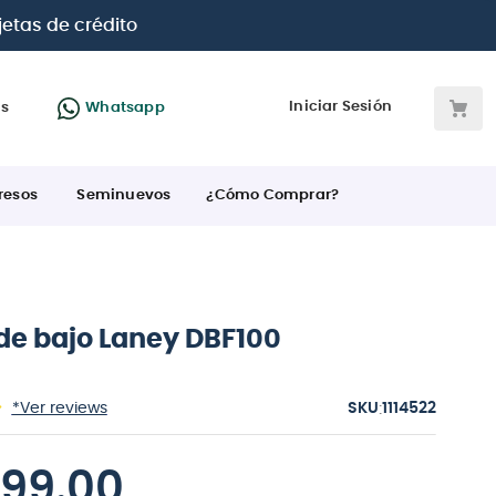
 BBVA e Interbank
Iniciar Sesión
as
Whatsapp
resos
Seminuevos
¿Cómo Comprar?
e bajo Laney DBF100
:
*Ver reviews
1114522
399
.
00