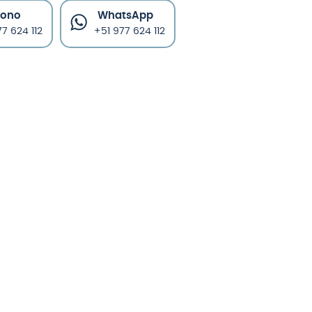
fono
WhatsApp
7 624 112
+51 977 624 112