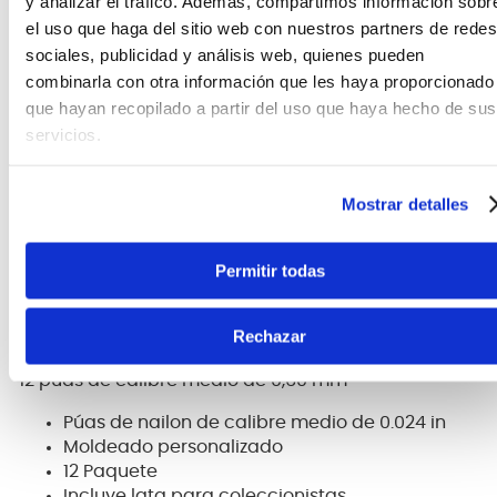
y analizar el tráfico. Además, compartimos información sobr
CARACTERÍSTICAS DEL PRODUCTO
el uso que haga del sitio web con nuestros partners de redes
sociales, publicidad y análisis web, quienes pueden
Descripción
combinarla con otra información que les haya proporcionado
Las púas de guitarra EVH Premium Signature
que hayan recopilado a partir del uso que haya hecho de sus
cuentan con una superficie de nailon moldeado
servicios.
con relieve moteado para un agarre óptimo. El
material moldeado a medida es resistente y resiste
bien el uso diario. Cada caja de colección
Mostrar detalles
personalizada incluye 12 púas de nailon EVH de
calibre medio de 0,60 mm y moldeadas a medida.
Permitir todas
Características
Nylon moldeado con relieve moteado
Rechazar
Moldeadas a medida
12 púas de calibre medio de 0,60 mm
Púas de nailon de calibre medio de 0.024 in
Moldeado personalizado
12 Paquete
Incluye lata para coleccionistas