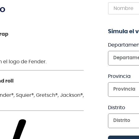
TO
Simula el 
trap
Departamen
Departam
 el logo de Fender.
Provincia
d roll
Provincia
der®, Squier®, Gretsch®, Jackson®,
Distrito
Distrito