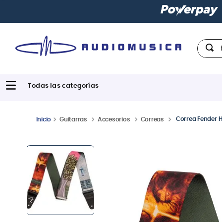
Paga
Hola,
Correa Fender H
Guitarras
Accesorios
Correas