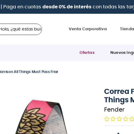
 con
hasta 12 cuotas sin intereses
con tarjetas
BCP Visa
 ¿qué estas buscando?
Venta Corporativa
Tiend
Ofertas
Nuevos Ing
arrison All Things Must Pass Friar
Correa F
Things M
Fender