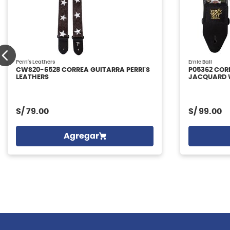
Perri's Leathers
Ernie Ball
CWS20-6528 CORREA GUITARRA PERRI'S
P05362 COR
LEATHERS
JACQUARD W
S/
79.00
S/
99.00
Agregar