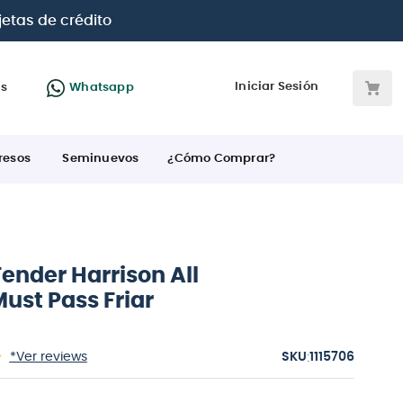
, Diners, BBVA e Interbank
Iniciar Sesión
as
Whatsapp
resos
Seminuevos
¿Cómo Comprar?
ender Harrison All
ust Pass Friar
:
*Ver reviews
1115706