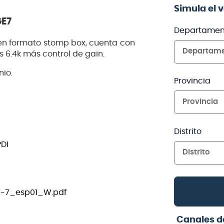
Simula el 
GE7
Departamen
n formato stomp box, cuenta con
Departam
s 6.4k más control de gain.
nio.
Provincia
Provincia
Distrito
DI
Distrito
GE-7_esp01_W.pdf
Canales d