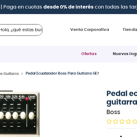
| Paga en cuotas
desde 0% de interés
con todas las tar
 ¿qué estas buscando?
Venta Corporativa
Tiend
Ofertas
Nuevos Ing
Pedal Ecualizador Boss Para Guitarra GE7
s Guitarra
Pedal e
guitarra
Boss