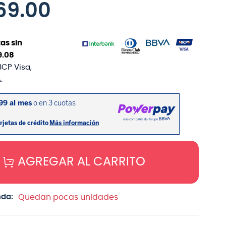
69
.
00
as sin
9
.
08
BCP Visa,
.
AGREGAR AL CARRITO
nda:
Quedan pocas unidades