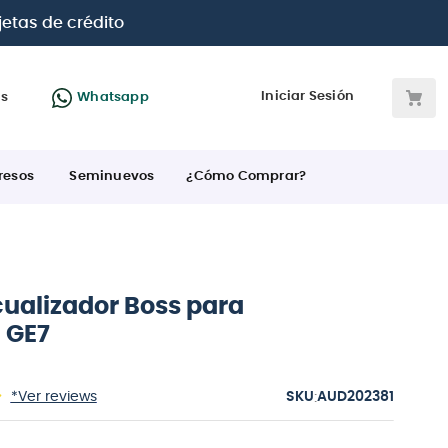
jetas de crédito
Iniciar Sesión
as
Whatsapp
resos
Seminuevos
¿Cómo Comprar?
cualizador Boss para
 GE7
:
*Ver reviews
AUD202381