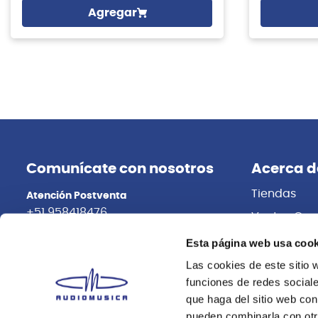
Agregar
Comunícate con nosotros
Acerca d
Tiendas
Atención Postventa
+51 958418476
Ventas Cor
Distribuidor
Asesoría Online
Esta página web usa cook
+51 977624112
Trabaja con
Las cookies de este sitio 
funciones de redes sociale
que haga del sitio web con
pueden combinarla con otr