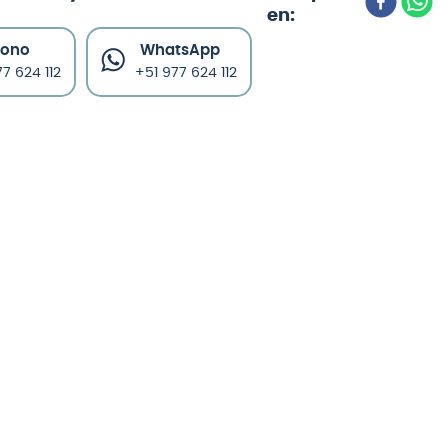
fono
WhatsApp
7 624 112
+51 977 624 112