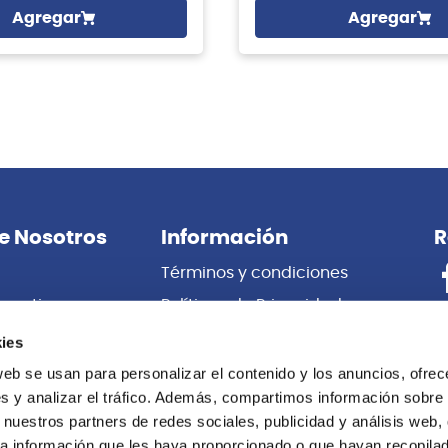
Agregar
Agregar
e Nosotros
Información
R
Términos y condiciones
porativas
Políticas de Privacidad
es
Certificado de Garantía
ies
 Nosotros
Cambios y Devoluciones
web se usan para personalizar el contenido y los anuncios, ofrec
s y analizar el tráfico. Además, compartimos información sobre 
Centro de información
 nuestros partners de redes sociales, publicidad y análisis web,
Libro de
a información que les haya proporcionado o que hayan recopilado
Reclamaciones