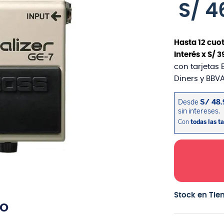
S/
4
Hasta
12
cuot
interés x
S/
3
con tarjetas 
Diners y BBVA
Stock en Tie
TO