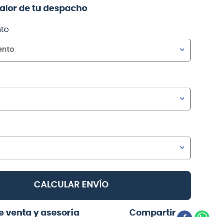
valor de tu despacho
to
ento
CALCULAR ENVÍO
e venta y asesoría