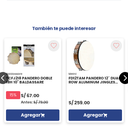
También te puede interesar
Baldassare
Meinl
TCFJ218 PANDERO DOBLE
FD12TAM PANDERO 12'' DUAL
18H 10" BALDASSARE
ROW ALUMINUM JINGLES
MEINL
15%
S/
67.00
Antes:
S/
79.00
S/
259.00
Agregar
Agregar