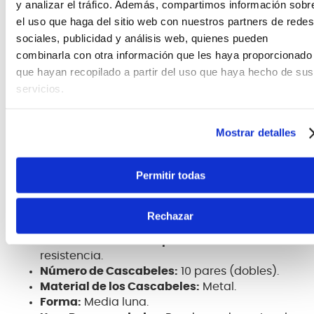
duradero y cómodo de manipular. Su sonoridad
y analizar el tráfico. Además, compartimos información sobr
sutil lo hace ideal para bandas educacionales que
el uso que haga del sitio web con nuestros partners de redes
buscan controlar la intensidad sonora y para
sociales, publicidad y análisis web, quienes pueden
grupos profesionales que desean añadir texturas
combinarla con otra información que les haya proporcionado
percusivas delicadas a diversos géneros musicales.
que hayan recopilado a partir del uso que haya hecho de sus
Si buscas un
pandero de media luna con sonido
servicios.
suave
, el Baldassare PTWJ220R es una excelente
elección por su calidad, diseño y sonoridad
distintiva.
Mostrar detalles
Especificaciones Técnicas:
Permitir todas
Modelo:
PTWJ220R.
Color:
Rojo (RD).
Marca:
Baldassare.
Rechazar
Tipo:
Pandero medialuna doble.
Material del Cuerpo:
Plástico de alta
resistencia.
Número de Cascabeles:
10 pares (dobles).
Material de los Cascabeles:
Metal.
Forma:
Media luna.