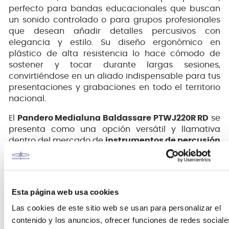
perfecto para bandas educacionales que buscan
un sonido controlado o para grupos profesionales
que desean añadir detalles percusivos con
elegancia y estilo. Su diseño ergonómico en
plástico de alta resistencia lo hace cómodo de
sostener y tocar durante largas sesiones,
convirtiéndose en un aliado indispensable para tus
presentaciones y grabaciones en todo el territorio
nacional.
El
Pandero Medialuna Baldassare PTWJ220R RD
se
presenta como una opción versátil y llamativa
dentro del mercado de
instrumentos de percusión
manual
. Su diseño en forma de media luna y su
color rojo vibrante lo hacen visualmente atractivo,
mientras que sus 10 cascabeles dobles de metal
proporcionan un sonido suave y agradable,
Esta página web usa cookies
diferenciándose de panderos con mayor número
Las cookies de este sitio web se usan para personalizar el
de cascabeles. Fabricado con plástico de alta
resistencia, este
pandero medialuna
es ligero,
contenido y los anuncios, ofrecer funciones de redes sociale