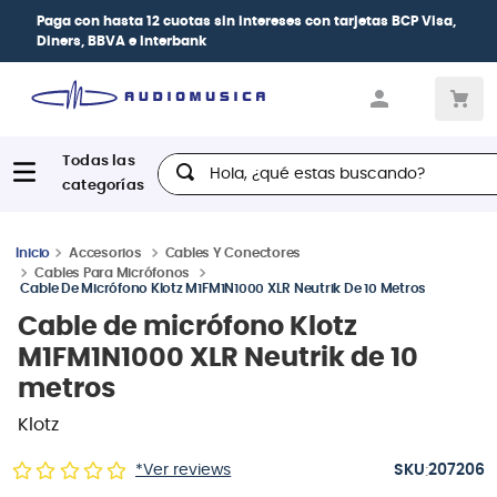
Paga con
hasta 12 cuotas sin intereses
con tarjetas
BCP Visa,
Diners, BBVA e Interbank
Hola, ¿qué estas buscando?
Accesorios
Cables Y Conectores
Cables Para Micrófonos
Cable De Micrófono Klotz M1FM1N1000 XLR Neutrik De 10 Metros
Cable de micrófono Klotz
M1FM1N1000 XLR Neutrik de 10
metros
Klotz
:
*Ver reviews
207206