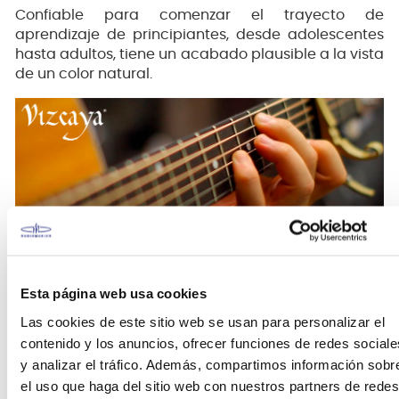
Confiable para comenzar el trayecto de
aprendizaje de principiantes, desde adolescentes
hasta adultos, tiene un acabado plausible a la vista
de un color natural.
Vizcaya
Esta página web usa cookies
La marca
Vizcaya
, se caracteriza por ser
Las cookies de este sitio web se usan para personalizar el
instrumentos orientado a estudiantes y
contenido y los anuncios, ofrecer funciones de redes sociale
principiantes. La versatilidad y variedad en
y analizar el tráfico. Además, compartimos información sobr
instrumentos Vizcaya, hacen que sea una marca
el uso que haga del sitio web con nuestros partners de redes
preferida por los maestros y profesores para