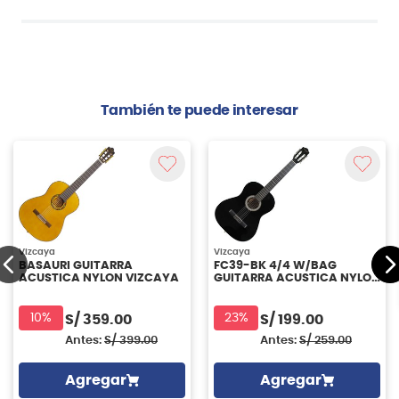
También te puede interesar
Vizcaya
Vizcaya
BASAURI GUITARRA
FC39-BK 4/4 W/BAG
ACUSTICA NYLON VIZCAYA
GUITARRA ACUSTICA NYLON
VIZCAYA
10%
23%
S/
359.00
S/
199.00
Antes:
S/
399.00
Antes:
S/
259.00
Agregar
Agregar