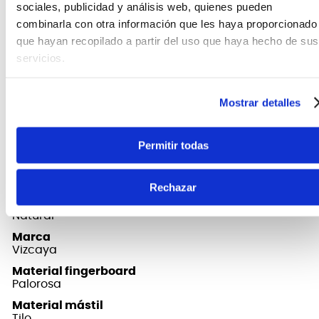
sociales, publicidad y análisis web, quienes pueden
orientar a sus alumnos e iniciarlos en la música,
combinarla con otra información que les haya proporcionado
haciendo que cada vez sea más fácil dominar tu
instrumento a un costo asequible para un primer
que hayan recopilado a partir del uso que haya hecho de sus
instrumento.
servicios.
Mostrar detalles
FICHA TÉCNICA Y DIMENSIONES
Permitir todas
Accesorios
Funda
Rechazar
Color
Natural
Marca
Vizcaya
Material fingerboard
Palorosa
Material mástil
Tilo