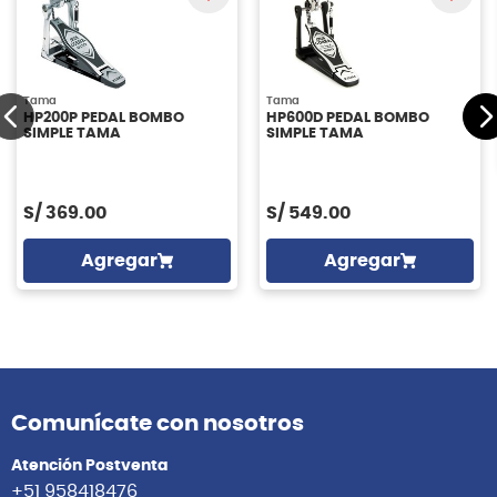
Tama
Tama
HP200P PEDAL BOMBO
HP600D PEDAL BOMBO
SIMPLE TAMA
SIMPLE TAMA
S/
369.00
S/
549.00
Agregar
Agregar
Comunícate con nosotros
Atención Postventa
+51 958418476