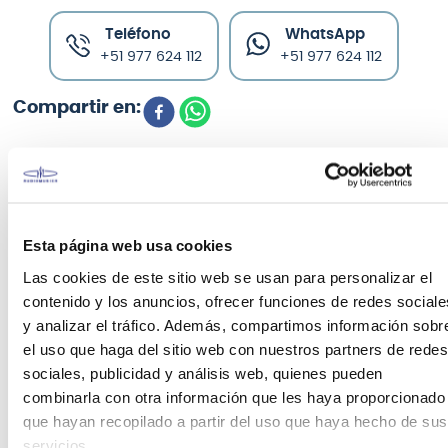
Teléfono
WhatsApp
+51 977 624 112
+51 977 624 112
CARACTERÍSTICAS DEL PRODUCTO
Esta página web usa cookies
El HP30 Tama es la opción más económica de
Las cookies de este sitio web se usan para personalizar el
pedales Tama. Ideal para los baterías que se están
contenido y los anuncios, ofrecer funciones de redes sociale
iniciando y quieren tener un buen pedal relación
y analizar el tráfico. Además, compartimos información sobr
calidad precio respaldado por la comprobada
el uso que haga del sitio web con nuestros partners de redes
calidad de TAMA.
sociales, publicidad y análisis web, quienes pueden
combinarla con otra información que les haya proporcionado
que hayan recopilado a partir del uso que haya hecho de sus
FICHA TÉCNICA Y DIMENSIONES
servicios.