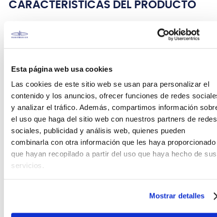
CARACTERÍSTICAS DEL PRODUCTO
1st sillín Ergo-Rider Quartet con Respaldo
El sillín Ergo-Rider proporciona comodidad y apoyo
Esta página web usa cookies
ergonómicos absolutos. El híbrido de un asiento
redondo y un asiento de estilo
saddle
, ofrece la
Las cookies de este sitio web se usan para personalizar el
maniobrabilidad del primero y el apoyo al tocar del
contenido y los anuncios, ofrecer funciones de redes sociale
segundo. El corte frontal permite un movimiento de
y analizar el tráfico. Además, compartimos información sobr
muslos sin obstáculos incluso durante los patrones
el uso que haga del sitio web con nuestros partners de redes
más rápidos.
sociales, publicidad y análisis web, quienes pueden
combinarla con otra información que les haya proporcionado
que hayan recopilado a partir del uso que haya hecho de sus
servicios.
Mostrar detalles