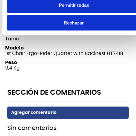
Permitir todas
FICHA TÉCNICA Y DIMENSIONES
Rechazar
Marca
Tama
Modelo
1st Chair Ergo-Rider Quartet with Backrest HT741B
Peso
9,4 Kg
Sin comentarios.