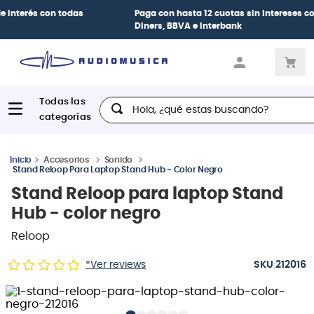
Paga con
hasta 12 cuotas sin intereses
con tarjetas
BCP Visa,
Diners, BBVA e Interbank
Hola, ¿qué estas buscando?
Accesorios
Sonido
Stand Reloop Para Laptop Stand Hub - Color Negro
Stand Reloop para laptop Stand
Hub - color negro
Reloop
:
*Ver reviews
212016