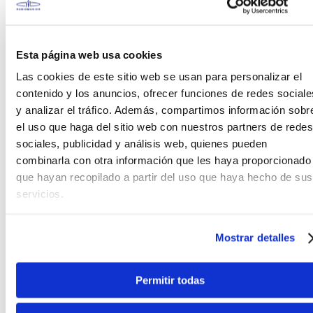
Esta página web usa cookies
Las cookies de este sitio web se usan para personalizar el
contenido y los anuncios, ofrecer funciones de redes sociale
y analizar el tráfico. Además, compartimos información sobr
el uso que haga del sitio web con nuestros partners de redes
sociales, publicidad y análisis web, quienes pueden
combinarla con otra información que les haya proporcionado
Características principales
que hayan recopilado a partir del uso que haya hecho de sus
servicios.
Los MacBooks y portátiles con conexión de
alimentación USB-C se pueden alimentar
directamente desde el Stand Hub a través del
Mostrar detalles
puerto USB-C PD
4 puertos USB-A 3.0 de alta retención
Permitir todas
Un puerto USB-C para conectar
computadoras portátiles y dispositivos