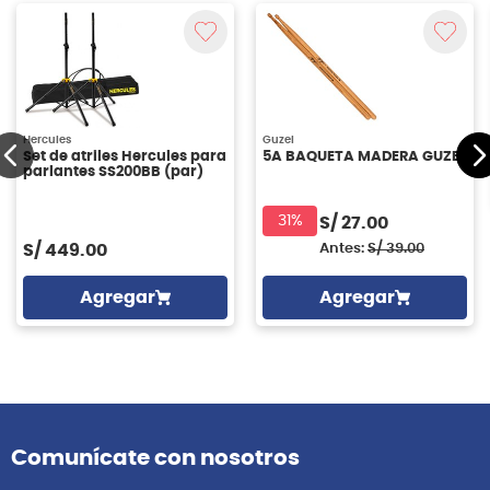
Hercules
Guzel
Set de atriles Hercules para
5A BAQUETA MADERA GUZEL
parlantes SS200BB (par)
31%
S/
27.00
S/
449.00
Antes:
S/
39.00
Agregar
Agregar
Comunícate con nosotros