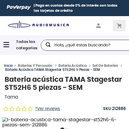
Paga con
hasta 12 cuotas sin intereses
con tarjetas
BCP Visa,
Diners, BBVA e Interbank
Hola, ¿qué estas buscando?
Baterías Y Percusión
Batería Acústica
Set De Baterías
Batería Acústica TAMA Stagestar ST52H6 5 Piezas - SEM
Batería acústica TAMA Stagestar
ST52H6 5 piezas - SEM
Tama
:
*Ver reviews
212886