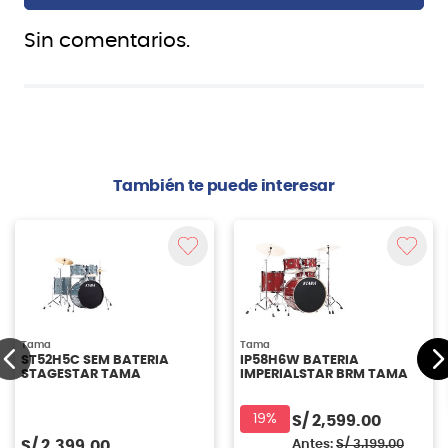
Sin comentarios.
También te puede interesar
Tama
Tama
ST52H5C SEM BATERIA
IP58H6W BATERIA
STAGESTAR TAMA
IMPERIALSTAR BRM TAMA
19%
S/
2,599.00
S/
2,399.00
Antes:
S/
3,199.00