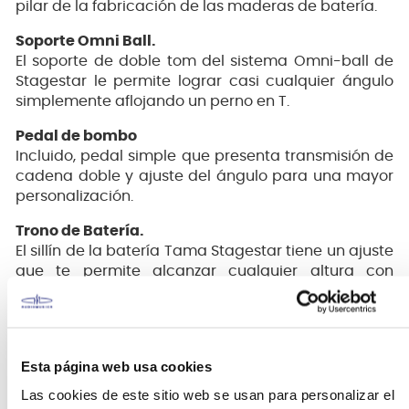
pilar de la fabricación de las maderas de batería.
Soporte Omni Ball.
El soporte de doble tom del sistema Omni-ball de
Stagestar le permite lograr casi cualquier ángulo
simplemente aflojando un perno en T.
Pedal de bombo
Incluido, pedal simple que presenta transmisión de
cadena doble y ajuste del ángulo para una mayor
personalización.
Trono de Batería.
El sillín de la batería Tama Stagestar tiene un ajuste
que te permite alcanzar cualquier altura con
simplemente girar el asiento.
Set de atrilería incluye atril recto de platillo.
Esta página web usa cookies
Video referencial, este producto no incluye
Las cookies de este sitio web se usan para personalizar el
platillos.