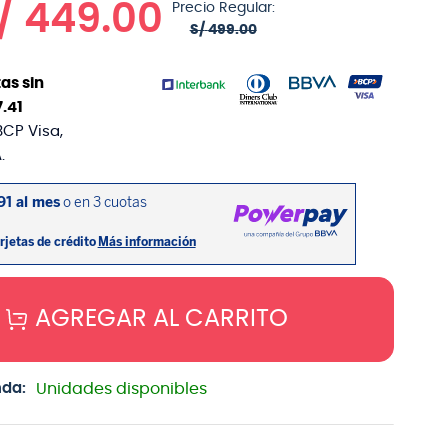
/
449
.
00
Precio Regular:
S/
499
.
00
as sin
7
.
41
BCP Visa,
.
AGREGAR AL CARRITO
nda:
Unidades disponibles