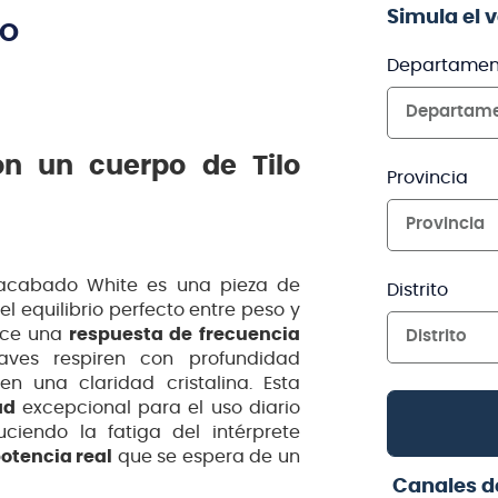
Simula el 
TO
Departamen
Departam
on un cuerpo de Tilo
Provincia
Provincia
cabado White es una pieza de
Distrito
l equilibrio perfecto entre peso y
ece una
respuesta de frecuencia
Distrito
raves respiren con profundidad
 una claridad cristalina. Esta
ad
excepcional para el uso diario
ciendo la fatiga del intérprete
otencia real
que se espera de un
Canales d