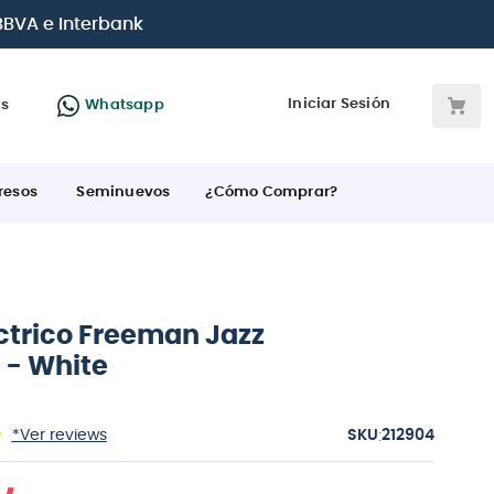
jetas de crédito
Iniciar Sesión
as
Whatsapp
resos
Seminuevos
¿Cómo Comprar?
éctrico Freeman Jazz
 - White
:
*Ver reviews
212904