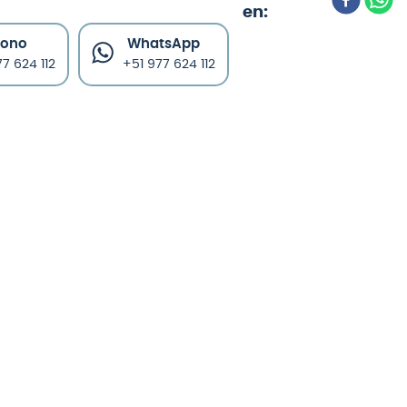
fono
WhatsApp
7 624 112
+51 977 624 112