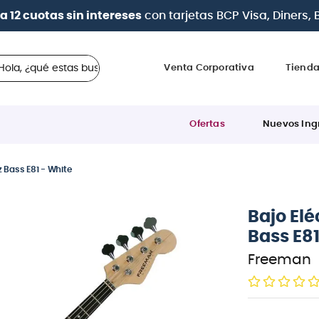
| Paga en cuotas
desde 0% de interés
con todas las tar
 ¿qué estas buscando?
Venta Corporativa
Tiend
Ofertas
Nuevos Ing
z Bass E81 - White
Bajo El
Bass E81
Freeman