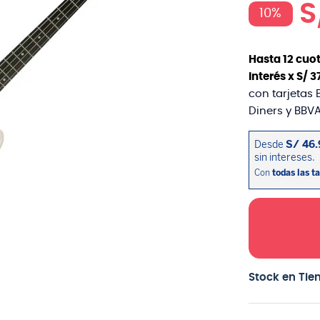
S
10%
Hasta
12
cuot
interés x
S/
3
con tarjetas 
Diners y BBVA
Stock en Tie