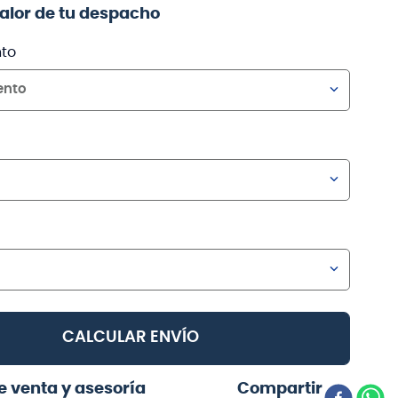
valor de tu despacho
to
ento
CALCULAR ENVÍO
e venta y asesoría