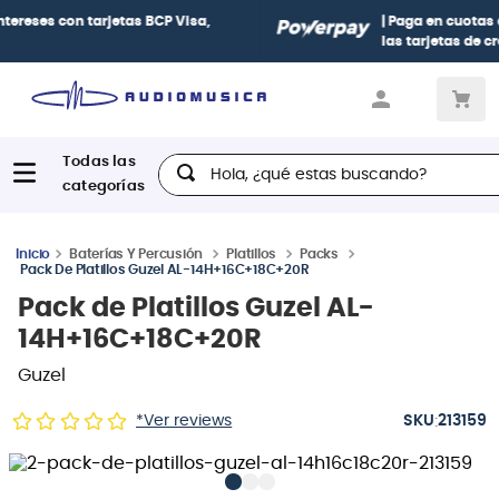
| Paga en cuotas
desde 0% de interés
con todas
las tarjetas de crédito
Hola, ¿qué estas buscando?
Baterías Y Percusión
Platillos
Packs
Pack De Platillos Guzel AL-14H+16C+18C+20R
Pack de Platillos Guzel AL-
14H+16C+18C+20R
Guzel
:
*Ver reviews
213159