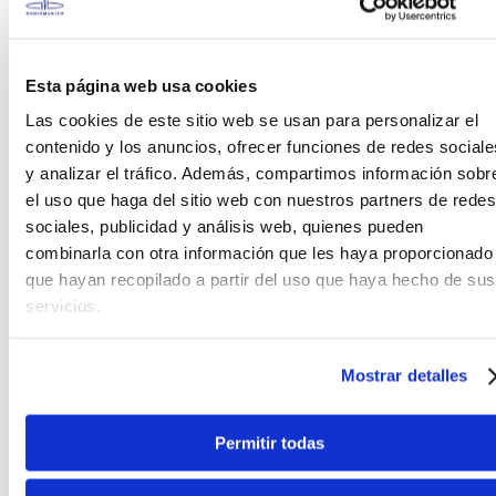
platillos en un nivel de entrada a un precio
asequible al alcance de todos, con la misión de
proporcionar a los músicos platillos de percusión
Esta página web usa cookies
que les permitan expresar su pasión y creatividad,
sin comprometer la calidad, con aleaciones B20, B8,
Las cookies de este sitio web se usan para personalizar el
B25.
contenido y los anuncios, ofrecer funciones de redes sociale
y analizar el tráfico. Además, compartimos información sobr
Con diferentes opciones materiales de aleación
el uso que haga del sitio web con nuestros partners de redes
con nivel profesional
sociales, publicidad y análisis web, quienes pueden
combinarla con otra información que les haya proporcionado
Bronce B20:
Este es uno de los materiales más
que hayan recopilado a partir del uso que haya hecho de sus
utilizados en la fabricación de platillos
servicios.
profesionales. La aleación B20 contiene un 80% de
cobre y un 20% de estaño, son conocidos por su
tono brillante, su sustain y versatilidad. Se utilizan en
Mostrar detalles
una amplia variedad de géneros musicales.
Bronce B8:
El bronce B8 contiene un 92% de cobre y
Permitir todas
un 8% de estaño. Los platillos de B8 tienden a ser
más brillantes y con menos sustain en