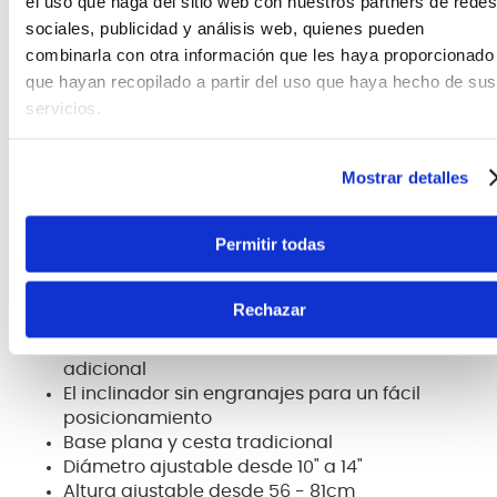
el uso que haga del sitio web con nuestros partners de redes
diferencia de los engranajes tradicionales, lo que
sociales, publicidad y análisis web, quienes pueden
permite ajustes en cualquier ángulo deseado. Los
combinarla con otra información que les haya proporcionado
brazos de la canasta con un solo refuerzo permiten
que hayan recopilado a partir del uso que haya hecho de sus
que el tom resuene de forma natural y sin
obstáculos.
servicios.
Agregue una canasta clásica, garras de escape
para combatir la fatiga, cojines de goma y un
Mostrar detalles
rango de ajuste de altura saludable, y tendrá un
soporte asequible que se construyó para
Permitir todas
adaptarse a cualquier baterista o estilo.
Características Principales:
Rechazar
El brazo de un solo refuerzo agrega estabilidad
adicional
El inclinador sin engranajes para un fácil
posicionamiento
Base plana y cesta tradicional
Diámetro ajustable desde 10" a 14"
Altura ajustable desde 56 - 81cm