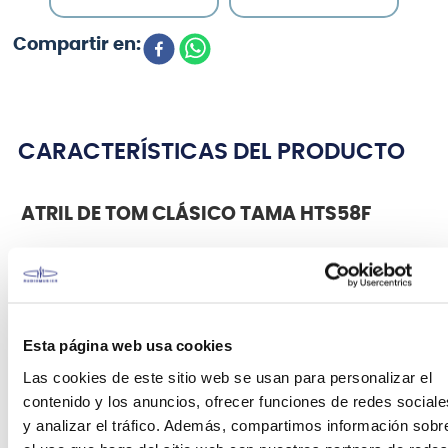
CARACTERÍSTICAS DEL PRODUCTO
ATRIL DE TOM CLÁSICO TAMA HTS58F
El atril clásico de
TAMA
para tom
HTS58F
es un atril
clásico con diseño de base plana que
permite colocar la base del trípode mucho más
abajo que en los soportes de platillos estándar.,
Esta página web usa cookies
esto significa que puede colocar este soporte
mucho más cerca del bombo o entre otros soportes
Las cookies de este sitio web se usan para personalizar el
de trípode en su configuración. El inclinador sin
contenido y los anuncios, ofrecer funciones de redes sociale
engranajes mantiene su posición de forma segura
y analizar el tráfico. Además, compartimos información sobr
mediante el contacto de metal con metal, a