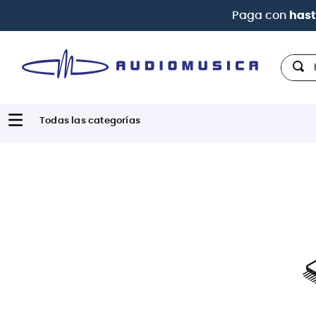
Paga con
hast
Hola,