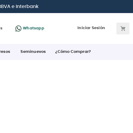
 BBVA e Interbank
Iniciar Sesión
as
Whatsapp
resos
Seminuevos
¿Cómo Comprar?