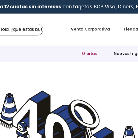
a 12 cuotas sin intereses
con tarjetas
BCP Visa, Diners,
 ¿qué estas buscando?
Venta Corporativa
Tiend
Ofertas
Nuevos Ing