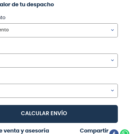
valor de tu despacho
to
ento
CALCULAR ENVÍO
e venta y asesoría