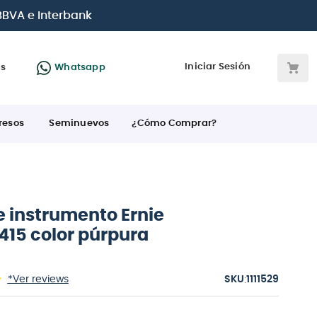
és
con todas las tarjetas de crédito
Iniciar Sesión
as
Whatsapp
resos
Seminuevos
¿Cómo Comprar?
e instrumento Ernie
415 color púrpura
:
*Ver reviews
1111529