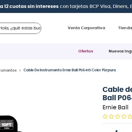
| Paga en cuotas
desde 0% de inter
 ¿qué estas buscando?
Venta Corporativa
Tiend
Ofertas
Nuevos Ing
Cable De Instrumento Ernie Ball P06415 Color Púrpura
trumentos
Cable d
Ball P06
Ernie Ball