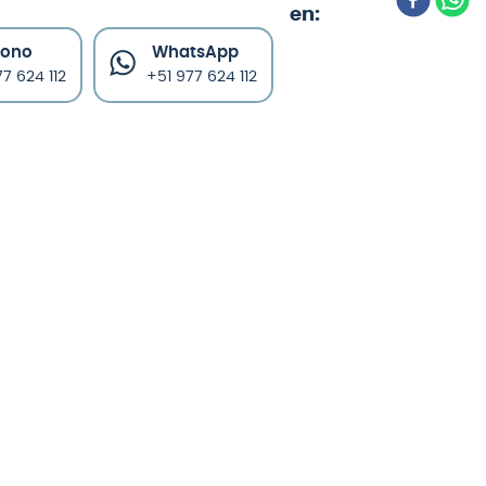
fono
WhatsApp
7 624 112
+51 977 624 112