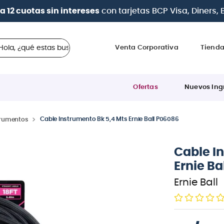
a 12 cuotas sin intereses
con tarjetas
BCP Visa, Diners,
 ¿qué estas buscando?
Venta Corporativa
Tiend
Ofertas
Nuevos Ing
Cable Instrumento Bk 5,4 Mts Ernie Ball P06086
trumentos
Cable I
Ernie Ba
Ernie Ball