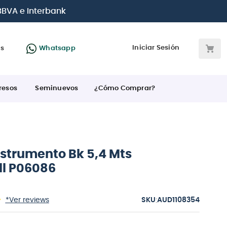
 BBVA e Interbank
Iniciar Sesión
as
Whatsapp
resos
Seminuevos
¿Cómo Comprar?
nstrumento Bk 5,4 Mts
ll P06086
:
*Ver reviews
AUD1108354