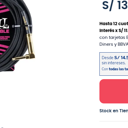
S/
1
Hasta
12
cuot
interés x
S/
11
con tarjetas 
Diners y BBVA
Stock en Tie