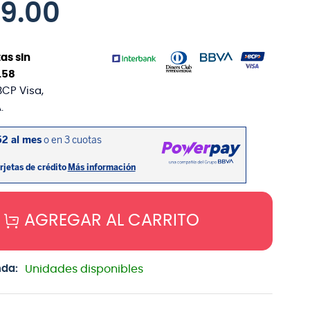
39
.
00
as sin
.
58
BCP Visa,
.
AGREGAR AL CARRITO
nda:
Unidades disponibles