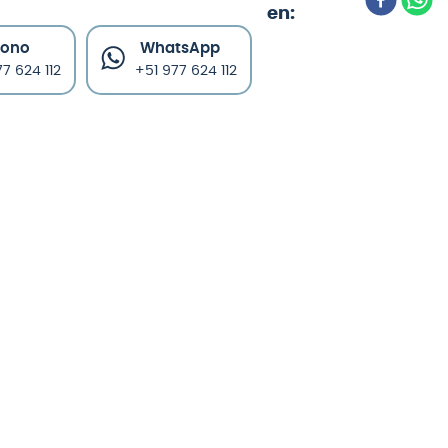
fono
WhatsApp
7 624 112
+51 977 624 112