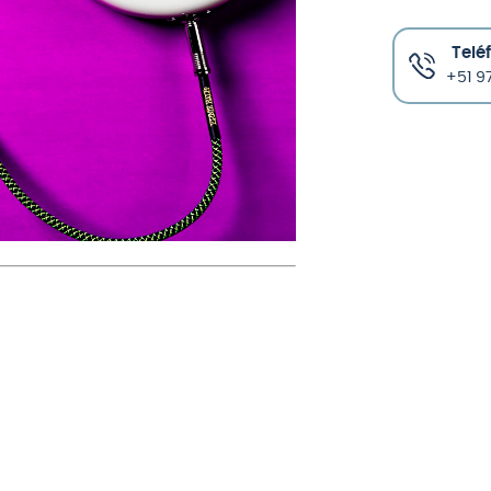
Telé
+51 97