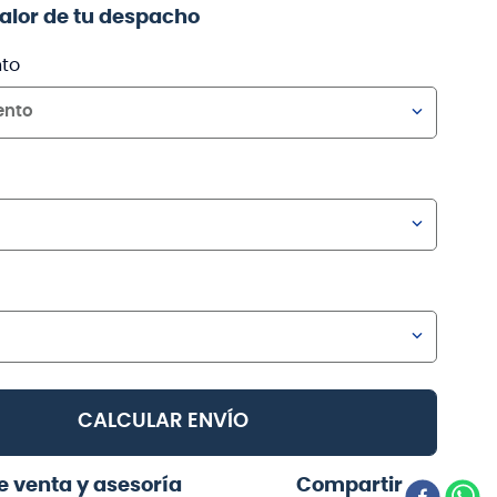
valor de tu despacho
to
ento
CALCULAR ENVÍO
e venta y asesoría