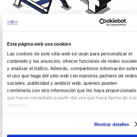
¡Vaya! Esto es incómodo
Esta página web usa cookies
No encontramos la página que estas
buscando. Porfavor verifica los carácteres en el
Las cookies de este sitio web se usan para personalizar el
buscador o visita alguna de nuestras
contenido y los anuncios, ofrecer funciones de redes sociale
secciones.
y analizar el tráfico. Además, compartimos información sobr
el uso que haga del sitio web con nuestros partners de redes
sociales, publicidad y análisis web, quienes pueden
combinarla con otra información que les haya proporcionado
que hayan recopilado a partir del uso que haya hecho de sus
servicios.
Mostrar detalles