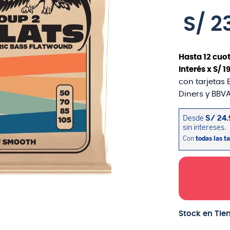
S/
2
Hasta
12
cuot
interés x
S/
1
con tarjetas 
Diners y BBVA
Stock en Tie