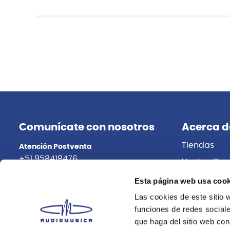
Comunícate con nosotros
Acerca d
Tiendas
Atención Postventa
+51 958418476
Ventas Cor
Distribuidor
Asesoría Online
Esta página web usa cook
+51 977624112
Trabaja con
Las cookies de este sitio 
funciones de redes sociale
que haga del sitio web con