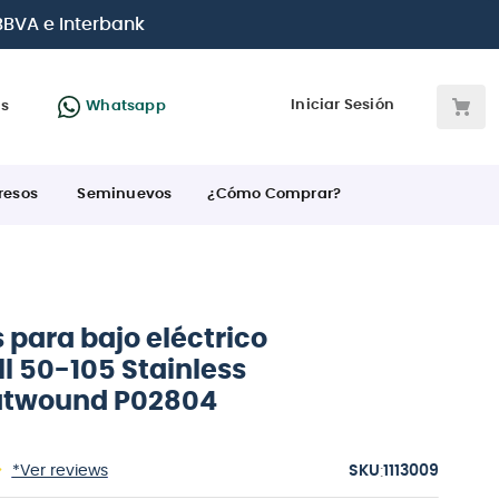
e 0% de interés
con todas las tarjetas de crédito
Iniciar Sesión
as
Whatsapp
resos
Seminuevos
¿Cómo Comprar?
 para bajo eléctrico
ll 50-105 Stainless
latwound P02804
:
*Ver reviews
1113009