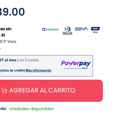
39
.
00
as sin
9
.
91
BCP Visa,
.
AGREGAR AL CARRITO
nda:
Unidades disponibles