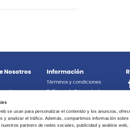
e Nosotros
Información
R
Términos y condiciones
porativas
Políticas de Privacidad
es
Certificado de Garantía
ies
 Nosotros
Cambios y Devoluciones
web se usan para personalizar el contenido y los anuncios, ofrec
s y analizar el tráfico. Además, compartimos información sobre 
Centro de información
 nuestros partners de redes sociales, publicidad y análisis web,
Libro de