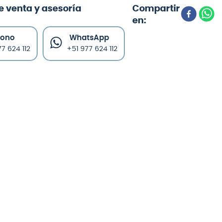
e venta y asesoría
fono
WhatsApp
7 624 112
+51 977 624 112