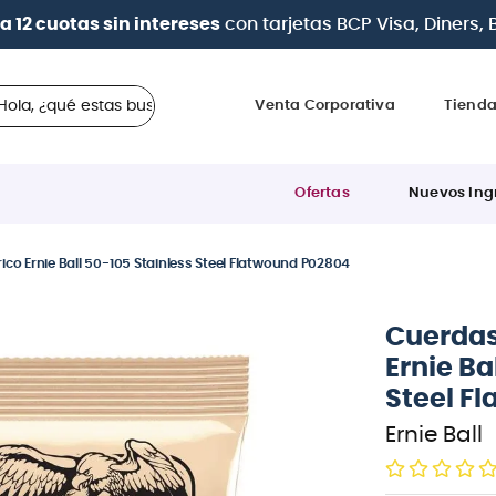
| Paga en cuotas
desd
 ¿qué estas buscando?
Venta Corporativa
Tiend
Ofertas
Nuevos Ing
ico Ernie Ball 50-105 Stainless Steel Flatwound P02804
Cuerdas
Ernie Ba
Steel F
Ernie Ball