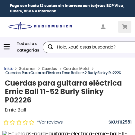
 Visa,
| Paga en cuotas
desde 0% de interés
con todas las tarj
crédito
Hola, ¿qué estas buscando?
Guitarras
Cuerdas
Cuerdas Metal
Cuerdas Para Guitarra Eléctrica Ernie Ball 11-52 Burly Slinky P02226
Cuerdas para guitarra eléctrica
Ernie Ball 11-52 Burly Slinky
P02226
Ernie Ball
:
*Ver reviews
1112981