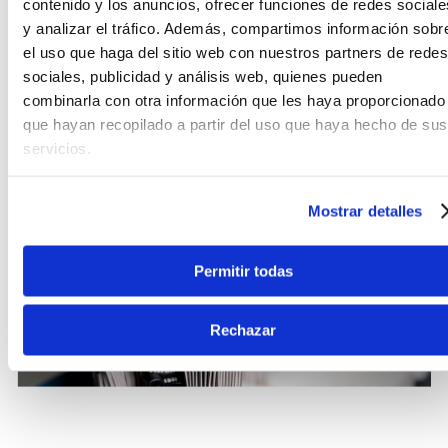
contenido y los anuncios, ofrecer funciones de redes sociale
Las cuerdas
Ernie Ball
con su amplia variedad
y analizar el tráfico. Además, compartimos información sobr
permiten que cualquier músico consiga la calidad
el uso que haga del sitio web con nuestros partners de redes
tonal y el sonido perfecto que está buscando.
Músicos de talla mundial como Eric Clapton, Paul
sociales, publicidad y análisis web, quienes pueden
McCartney, Slash, Metallica y John Mayer confían
combinarla con otra información que les haya proporcionado
en las cuerdas de Ernie Ball para producir sus
que hayan recopilado a partir del uso que haya hecho de sus
sonidos únicos y personales.
servicios.
Mostrar detalles
Permitir todas
Rechazar