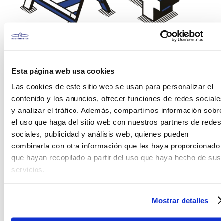
¡Vaya! Esto es incómodo
Esta página web usa cookies
No encontramos la página que estas
buscando. Porfavor verifica los carácteres en el
Las cookies de este sitio web se usan para personalizar el
buscador o visita alguna de nuestras
contenido y los anuncios, ofrecer funciones de redes sociale
secciones.
y analizar el tráfico. Además, compartimos información sobr
el uso que haga del sitio web con nuestros partners de redes
sociales, publicidad y análisis web, quienes pueden
combinarla con otra información que les haya proporcionado
que hayan recopilado a partir del uso que haya hecho de sus
servicios.
Mostrar detalles