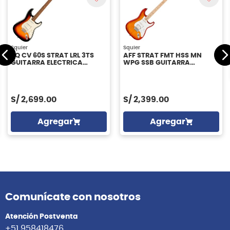
Squier
Squier
SQ CV 60S STRAT LRL 3TS
AFF STRAT FMT HSS MN
GUITARRA ELECTRICA
WPG SSB GUITARRA
SQUIER
ELECTRICA SQUIER
S/
2,699.00
S/
2,399.00
Agregar
Agregar
Comunícate con nosotros
Atención Postventa
+51 958418476