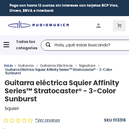
Paga con
hasta 12 cuotas sin intereses
con tarjetas
BCP Visa,
Diners, BBVA e Interbank
Hola, ¿qué estas buscando?
Guitarras
Guitarras Eléctricas
Signature
Guitarra Eléctrica Squier Affinity Series™ Stratocaster® - 3-Color
Sunburst
Guitarra eléctrica Squier Affinity
Series™ Stratocaster® - 3-Color
Sunburst
Squier
:
*Ver reviews
1113316