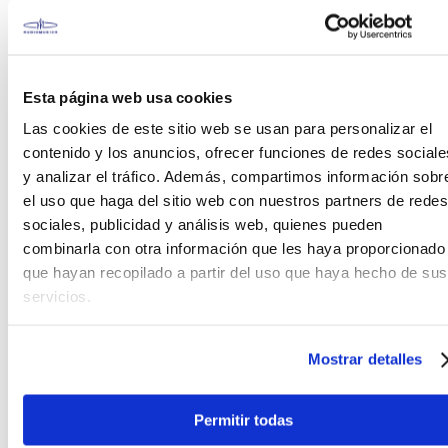
Características
Esta página web usa cookies
Las cookies de este sitio web se usan para personalizar el
Cuerpo delgado y ligero
contenido y los anuncios, ofrecer funciones de redes sociale
Tres pastillas de bobina simple Squier
y analizar el tráfico. Además, compartimos información sobr
Puente de trémolo de 2 puntos
el uso que haga del sitio web con nuestros partners de redes
Perfil de mástil en forma de "C" delgado y
sociales, publicidad y análisis web, quienes pueden
cómodo
Clavijeros sellados de fundición a presión con
combinarla con otra información que les haya proporcionado
ejes partidos
que hayan recopilado a partir del uso que haya hecho de sus
servicios.
Sinónimo de todo lo relacionado con el rock and
roll
Mostrar detalles
Actualmente, las marcas de Fender incluyen
Permitir todas
Fender®, Squier®, Gretsch®, Jackson®, Charvel® y
EVH®, entre otras.