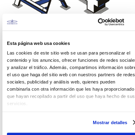
¡Vaya! Esto es incómodo
Esta página web usa cookies
No encontramos la página que estas
buscando. Porfavor verifica los carácteres en el
Las cookies de este sitio web se usan para personalizar el
buscador o visita alguna de nuestras
contenido y los anuncios, ofrecer funciones de redes sociale
secciones.
y analizar el tráfico. Además, compartimos información sobr
el uso que haga del sitio web con nuestros partners de redes
sociales, publicidad y análisis web, quienes pueden
combinarla con otra información que les haya proporcionado
que hayan recopilado a partir del uso que haya hecho de sus
servicios.
Mostrar detalles