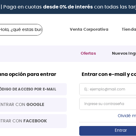
| Paga en cuotas
desde 0% de interés
con todas las tar
 ¿qué estas buscando?
Venta Corporativa
Tiend
Ofertas
Nuevos Ing
una opción para entrar
Entrar con e-mail y 
ÓDIGO DE ACCESO POR E-MAIL
ENTRAR CON
GOOGLE
Olvidé m
NTRAR CON
FACEBOOK
Entrar