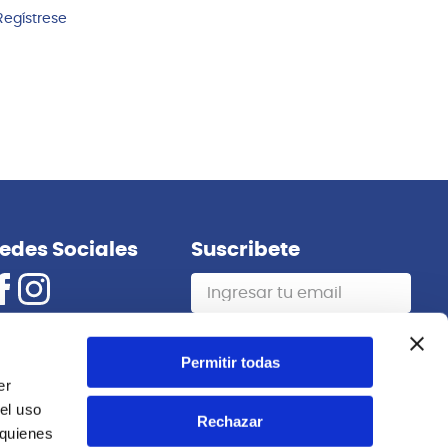
Regístrese
edes Sociales
Suscribete
Suscribirme
Permitir todas
er
el uso
Rechazar
 quienes