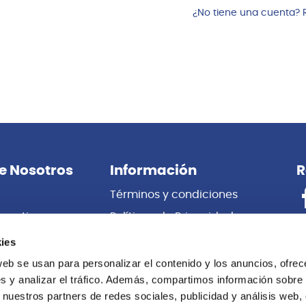
¿No tiene una cuenta? 
e Nosotros
Información
R
Términos y condiciones
porativas
Políticas de Privacidad
es
Certificado de Garantía
ies
 Nosotros
Cambios y Devoluciones
web se usan para personalizar el contenido y los anuncios, ofrec
s y analizar el tráfico. Además, compartimos información sobre 
Centro de información
 nuestros partners de redes sociales, publicidad y análisis web,
Libro de