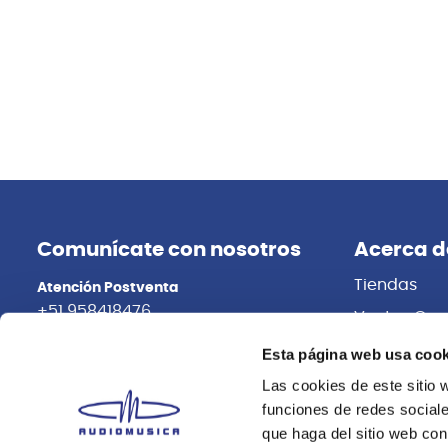
Comunícate con nosotros
Acerca d
Tiendas
Atención Postventa
+51 958418476
Ventas Cor
Distribuidor
Asesoría Online
Esta página web usa cook
+51 977624112
Trabaja con
Las cookies de este sitio 
funciones de redes sociale
que haga del sitio web con