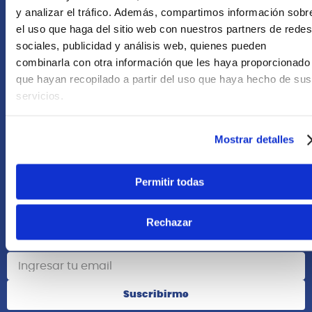
+51 958418476
y analizar el tráfico. Además, compartimos información sobr
el uso que haga del sitio web con nuestros partners de redes
Asesoría Online
sociales, publicidad y análisis web, quienes pueden
+51 977624112
combinarla con otra información que les haya proporcionado
que hayan recopilado a partir del uso que haya hecho de sus
Acerca de Nosotros
servicios.
Información
Mostrar detalles
Redes Sociales
Permitir todas
Rechazar
Suscribete
Suscribirme