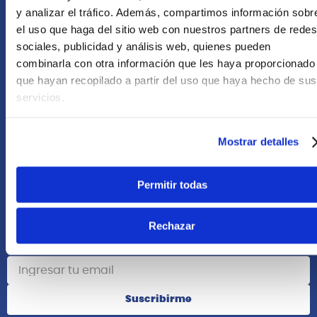
+51 958418476
y analizar el tráfico. Además, compartimos información sobr
el uso que haga del sitio web con nuestros partners de redes
Asesoría Online
sociales, publicidad y análisis web, quienes pueden
+51 977624112
combinarla con otra información que les haya proporcionado
que hayan recopilado a partir del uso que haya hecho de sus
Acerca de Nosotros
servicios.
Información
Mostrar detalles
Redes Sociales
Permitir todas
Rechazar
Suscribete
Suscribirme