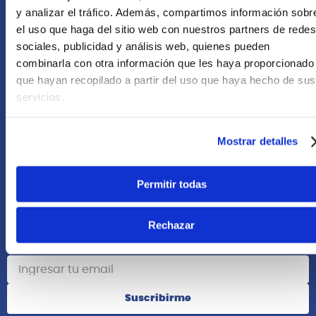
+51 958418476
y analizar el tráfico. Además, compartimos información sobr
el uso que haga del sitio web con nuestros partners de redes
Asesoría Online
sociales, publicidad y análisis web, quienes pueden
+51 977624112
combinarla con otra información que les haya proporcionado
que hayan recopilado a partir del uso que haya hecho de sus
Acerca de Nosotros
servicios.
Información
Mostrar detalles
Redes Sociales
Permitir todas
Rechazar
Suscribete
Suscribirme