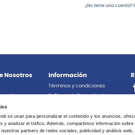
¿No tiene una cuenta? 
e Nosotros
Información
R
Términos y condiciones
porativas
Políticas de Privacidad
es
Certificado de Garantía
ies
 Nosotros
Cambios y Devoluciones
web se usan para personalizar el contenido y los anuncios, ofrec
s y analizar el tráfico. Además, compartimos información sobre 
Centro de información
 nuestros partners de redes sociales, publicidad y análisis web,
Libro de