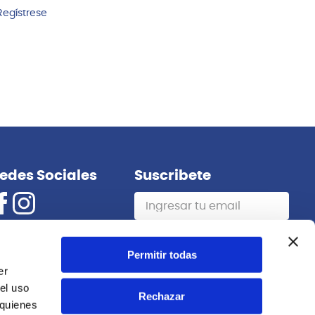
Regístrese
edes Sociales
Suscribete
Suscribirme
Permitir todas
er
el uso
Rechazar
 quienes