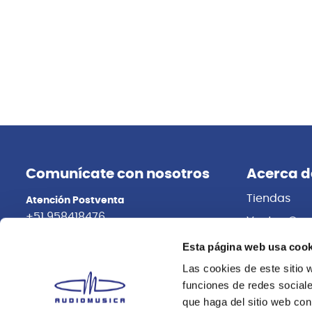
Comunícate con nosotros
Acerca d
Tiendas
Atención Postventa
+51 958418476
Ventas Cor
Distribuidor
Asesoría Online
Esta página web usa cook
+51 977624112
Trabaja con
Las cookies de este sitio 
funciones de redes sociale
que haga del sitio web con