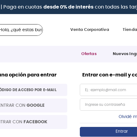
| Paga en cuotas
desde 0% de interés
con todas las tar
 ¿qué estas buscando?
Venta Corporativa
Tiend
Ofertas
Nuevos Ing
una opción para entrar
Entrar con e-mail y 
ÓDIGO DE ACCESO POR E-MAIL
ENTRAR CON
GOOGLE
Olvidé m
NTRAR CON
FACEBOOK
Entrar