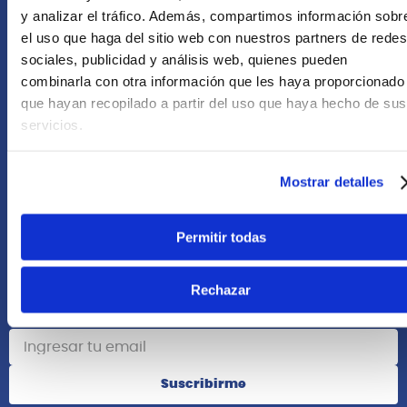
+51 958418476
y analizar el tráfico. Además, compartimos información sobr
el uso que haga del sitio web con nuestros partners de redes
Asesoría Online
sociales, publicidad y análisis web, quienes pueden
+51 977624112
combinarla con otra información que les haya proporcionado
que hayan recopilado a partir del uso que haya hecho de sus
Acerca de Nosotros
servicios.
Información
Mostrar detalles
Redes Sociales
Permitir todas
Rechazar
Suscribete
Suscribirme