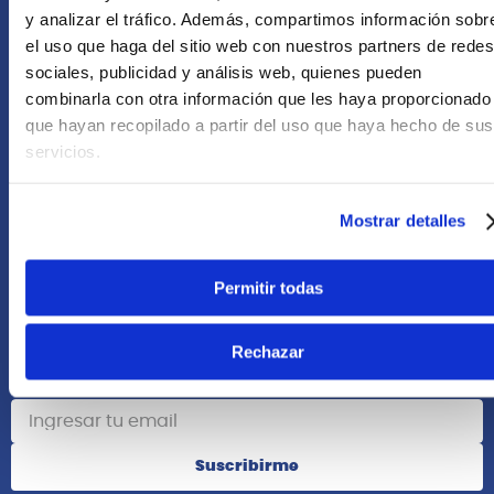
+51 958418476
y analizar el tráfico. Además, compartimos información sobr
el uso que haga del sitio web con nuestros partners de redes
Asesoría Online
sociales, publicidad y análisis web, quienes pueden
+51 977624112
combinarla con otra información que les haya proporcionado
que hayan recopilado a partir del uso que haya hecho de sus
Acerca de Nosotros
servicios.
Información
Mostrar detalles
Redes Sociales
Permitir todas
Rechazar
Suscribete
Suscribirme