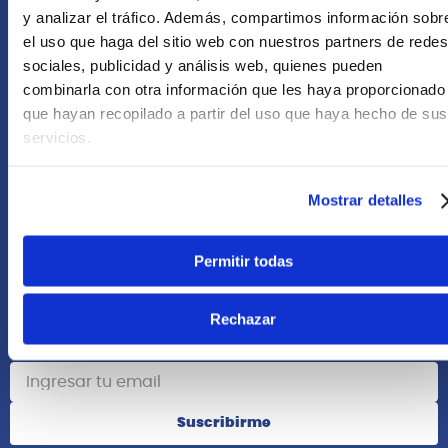
+51 958418476
y analizar el tráfico. Además, compartimos información sobr
el uso que haga del sitio web con nuestros partners de redes
Asesoría Online
sociales, publicidad y análisis web, quienes pueden
+51 977624112
combinarla con otra información que les haya proporcionado
que hayan recopilado a partir del uso que haya hecho de sus
Acerca de Nosotros
servicios.
Información
Mostrar detalles
Redes Sociales
Permitir todas
Rechazar
Suscribete
Suscribirme