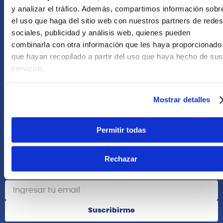
+51 958418476
y analizar el tráfico. Además, compartimos información sobr
el uso que haga del sitio web con nuestros partners de redes
Asesoría Online
sociales, publicidad y análisis web, quienes pueden
+51 977624112
combinarla con otra información que les haya proporcionado
que hayan recopilado a partir del uso que haya hecho de sus
Acerca de Nosotros
servicios.
Información
Mostrar detalles
Redes Sociales
Permitir todas
Rechazar
Suscribete
Suscribirme