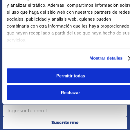
+51 958418476
y analizar el tráfico. Además, compartimos información sobr
el uso que haga del sitio web con nuestros partners de redes
Asesoría Online
sociales, publicidad y análisis web, quienes pueden
+51 977624112
combinarla con otra información que les haya proporcionado
que hayan recopilado a partir del uso que haya hecho de sus
Acerca de Nosotros
servicios.
Información
Mostrar detalles
Redes Sociales
Permitir todas
Rechazar
Suscribete
Suscribirme