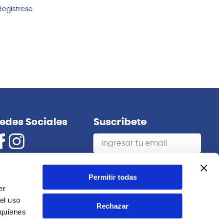
Regístrese
edes Sociales
Suscribete
Suscribirme
Permitir todas
er
el uso
Rechazar
 quienes