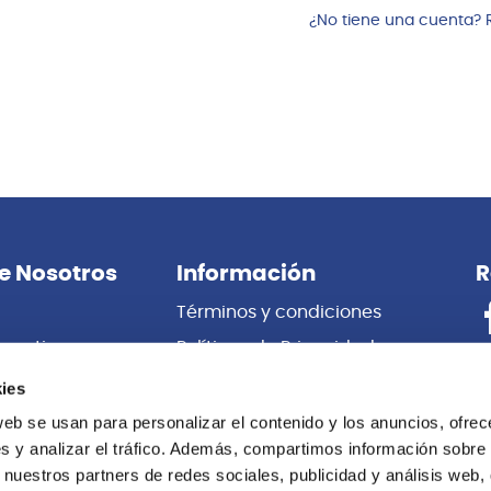
¿No tiene una cuenta? 
e Nosotros
Información
R
Términos y condiciones
porativas
Políticas de Privacidad
es
Certificado de Garantía
ies
 Nosotros
Cambios y Devoluciones
web se usan para personalizar el contenido y los anuncios, ofrec
s y analizar el tráfico. Además, compartimos información sobre 
Centro de información
 nuestros partners de redes sociales, publicidad y análisis web,
Libro de