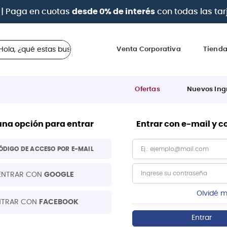
| Paga en cuotas
desde 0% de interés
con todas las tar
 ¿qué estas buscando?
Venta Corporativa
Tiend
Ofertas
Nuevos Ing
una opción para entrar
Entrar con e-mail y 
ÓDIGO DE ACCESO POR E-MAIL
ENTRAR CON
GOOGLE
Olvidé m
NTRAR CON
FACEBOOK
Entrar