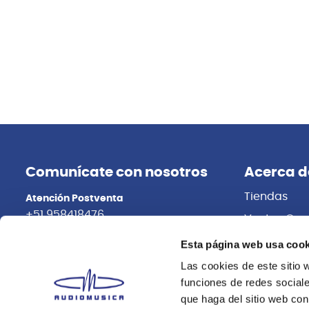
Comunícate con nosotros
Acerca d
Tiendas
Atención Postventa
+51 958418476
Ventas Cor
Distribuidor
Asesoría Online
Esta página web usa cook
+51 977624112
Trabaja con
Las cookies de este sitio 
funciones de redes sociale
que haga del sitio web con