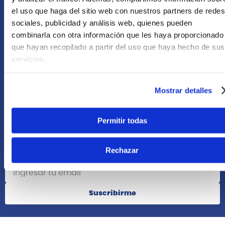
Asesoría Online
el uso que haga del sitio web con nuestros partners de redes
+51 977624112
sociales, publicidad y análisis web, quienes pueden
combinarla con otra información que les haya proporcionado
que hayan recopilado a partir del uso que haya hecho de sus
Acerca de Nosotros
servicios.
Información
Mostrar detalles
Redes Sociales
Permitir todas
Rechazar
Suscribete
Suscribirme