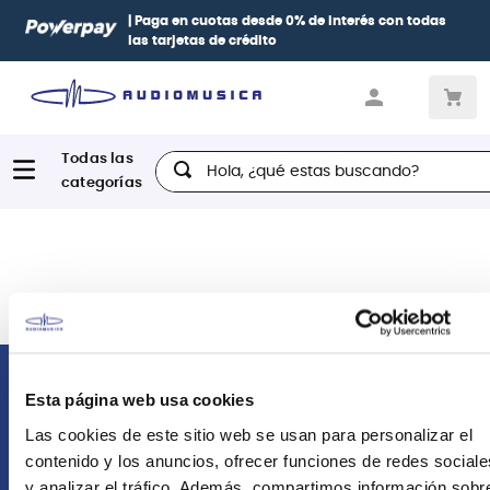
| Paga en cuotas
desde 0% de interés
con todas
las tarjetas de crédito
Hola, ¿qué estas buscando?
Comunícate con nosotros
Esta página web usa cookies
Las cookies de este sitio web se usan para personalizar el
Atención Postventa
contenido y los anuncios, ofrecer funciones de redes sociale
+51 958418476
y analizar el tráfico. Además, compartimos información sobr