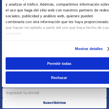
+51 958418476
y analizar el tráfico. Además, compartimos información sobr
el uso que haga del sitio web con nuestros partners de redes
Asesoría Online
sociales, publicidad y análisis web, quienes pueden
+51 977624112
combinarla con otra información que les haya proporcionado
que hayan recopilado a partir del uso que haya hecho de sus
Acerca de Nosotros
servicios.
Información
Mostrar detalles
Redes Sociales
Permitir todas
Rechazar
Suscribete
Suscribirme