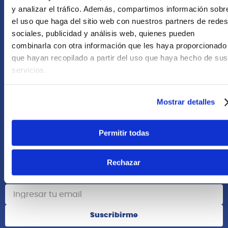
+51 958418476
y analizar el tráfico. Además, compartimos información sobr
el uso que haga del sitio web con nuestros partners de redes
Asesoría Online
sociales, publicidad y análisis web, quienes pueden
+51 977624112
combinarla con otra información que les haya proporcionado
que hayan recopilado a partir del uso que haya hecho de sus
Acerca de Nosotros
servicios.
Información
Mostrar detalles
Redes Sociales
Permitir todas
Rechazar
Suscribete
Suscribirme