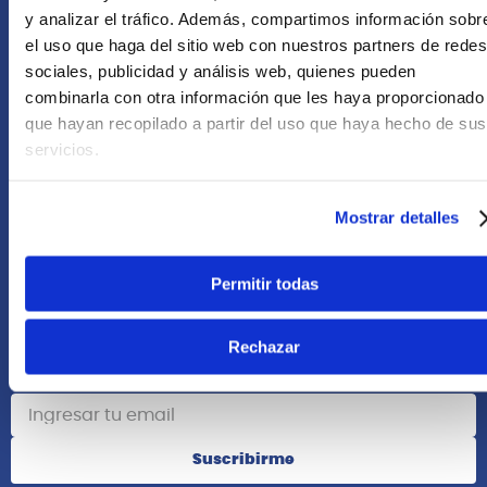
+51 958418476
y analizar el tráfico. Además, compartimos información sobr
el uso que haga del sitio web con nuestros partners de redes
Asesoría Online
sociales, publicidad y análisis web, quienes pueden
+51 977624112
combinarla con otra información que les haya proporcionado
que hayan recopilado a partir del uso que haya hecho de sus
Acerca de Nosotros
servicios.
Información
Mostrar detalles
Redes Sociales
Permitir todas
Rechazar
Suscribete
Suscribirme