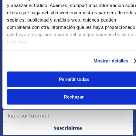
+51 958418476
y analizar el tráfico. Además, compartimos información sobr
el uso que haga del sitio web con nuestros partners de redes
Asesoría Online
sociales, publicidad y análisis web, quienes pueden
+51 977624112
combinarla con otra información que les haya proporcionado
que hayan recopilado a partir del uso que haya hecho de sus
Acerca de Nosotros
servicios.
Información
Mostrar detalles
Redes Sociales
Permitir todas
Rechazar
Suscribete
Suscribirme