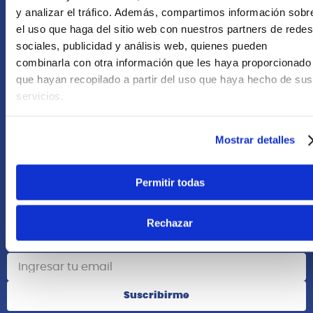
+51 958418476
y analizar el tráfico. Además, compartimos información sobr
el uso que haga del sitio web con nuestros partners de redes
Asesoría Online
sociales, publicidad y análisis web, quienes pueden
+51 977624112
combinarla con otra información que les haya proporcionado
que hayan recopilado a partir del uso que haya hecho de sus
Acerca de Nosotros
servicios.
Información
Mostrar detalles
Redes Sociales
Permitir todas
Rechazar
Suscribete
Suscribirme