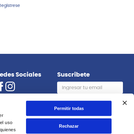
Regístrese
edes Sociales
Suscribete
Suscribirme
Permitir todas
er
el uso
Rechazar
 quienes