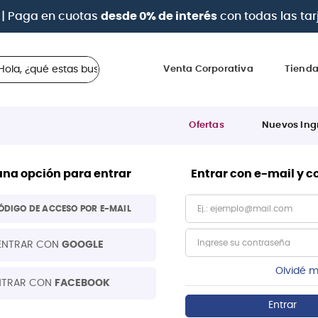
| Paga en cuotas
desde 0% de interés
con todas las tar
 ¿qué estas buscando?
Venta Corporativa
Tiend
Ofertas
Nuevos Ing
una opción para entrar
Entrar con e-mail y 
ÓDIGO DE ACCESO POR E-MAIL
ENTRAR CON
GOOGLE
Olvidé m
NTRAR CON
FACEBOOK
Entrar