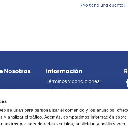
¿No tiene una cuenta? 
e Nosotros
Información
R
Términos y condiciones
porativas
Políticas de Privacidad
es
Certificado de Garantía
ies
 Nosotros
Cambios y Devoluciones
web se usan para personalizar el contenido y los anuncios, ofrec
s y analizar el tráfico. Además, compartimos información sobre 
Centro de información
 nuestros partners de redes sociales, publicidad y análisis web,
Libro de