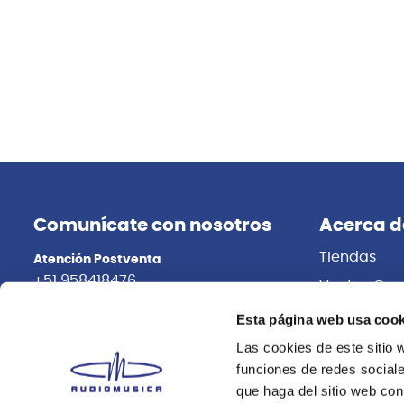
Comunícate con nosotros
Acerca d
Tiendas
Atención Postventa
+51 958418476
Ventas Cor
Distribuidor
Asesoría Online
Esta página web usa cook
+51 977624112
Trabaja con
Las cookies de este sitio 
funciones de redes sociale
que haga del sitio web con