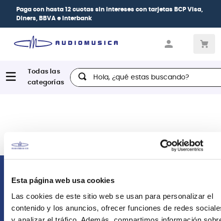
Paga con
hasta 12 cuotas sin intereses
con tarjetas
BCP Visa,
Diners, BBVA e Interbank
Hola, ¿qué estas buscando?
Comunícate con nosotros
Esta página web usa cookies
Las cookies de este sitio web se usan para personalizar el
Atención Postventa
contenido y los anuncios, ofrecer funciones de redes sociale
+51 958418476
y analizar el tráfico. Además, compartimos información sobr