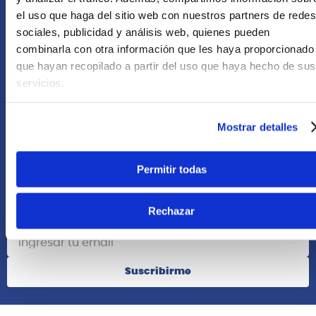
Asesoría Online
el uso que haga del sitio web con nuestros partners de redes
+51 977624112
sociales, publicidad y análisis web, quienes pueden
combinarla con otra información que les haya proporcionado
que hayan recopilado a partir del uso que haya hecho de sus
Acerca de Nosotros
servicios.
Información
Mostrar detalles
Redes Sociales
Permitir todas
Rechazar
Suscribete
Suscribirme