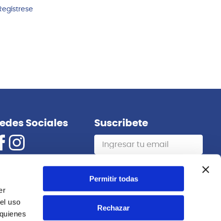
Regístrese
edes Sociales
Suscribete
Suscribirme
Permitir todas
er
el uso
Rechazar
 quienes