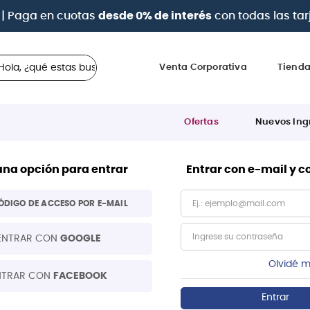
| Paga en cuotas
desde 0% de interés
con todas las tar
 ¿qué estas buscando?
Venta Corporativa
Tiend
Ofertas
Nuevos Ing
una opción para entrar
Entrar con e-mail y 
ÓDIGO DE ACCESO POR E-MAIL
ENTRAR CON
GOOGLE
Olvidé m
NTRAR CON
FACEBOOK
Entrar