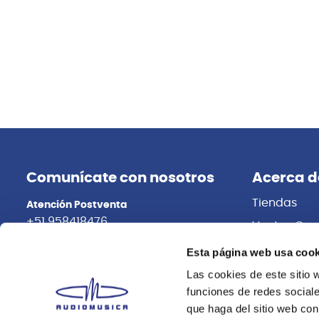
Comunícate con nosotros
Acerca d
Tiendas
Atención Postventa
+51 958418476
Ventas Cor
Distribuidor
Asesoría Online
Esta página web usa cook
+51 977624112
Trabaja con
Las cookies de este sitio 
funciones de redes sociale
que haga del sitio web con