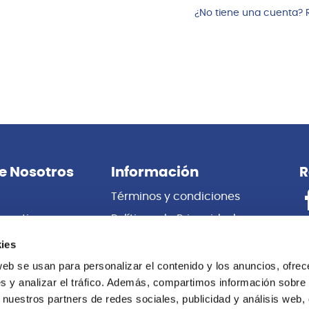
¿No tiene una cuenta? 
e Nosotros
Información
R
Términos y condiciones
porativas
Políticas de Privacidad
es
Certificado de Garantía
ies
 Nosotros
Cambios y Devoluciones
web se usan para personalizar el contenido y los anuncios, ofrec
s y analizar el tráfico. Además, compartimos información sobre 
Centro de información
 nuestros partners de redes sociales, publicidad y análisis web,
Libro de