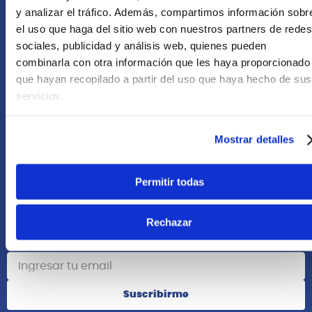
+51 958418476
y analizar el tráfico. Además, compartimos información sobr
el uso que haga del sitio web con nuestros partners de redes
Asesoría Online
sociales, publicidad y análisis web, quienes pueden
+51 977624112
combinarla con otra información que les haya proporcionado
que hayan recopilado a partir del uso que haya hecho de sus
Acerca de Nosotros
servicios.
Información
Mostrar detalles
Redes Sociales
Permitir todas
Rechazar
Suscribete
Suscribirme