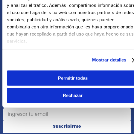
+51 958418476
y analizar el tráfico. Además, compartimos información sobr
el uso que haga del sitio web con nuestros partners de redes
Asesoría Online
sociales, publicidad y análisis web, quienes pueden
+51 977624112
combinarla con otra información que les haya proporcionado
que hayan recopilado a partir del uso que haya hecho de sus
Acerca de Nosotros
servicios.
Información
Mostrar detalles
Redes Sociales
Permitir todas
Rechazar
Suscribete
Suscribirme