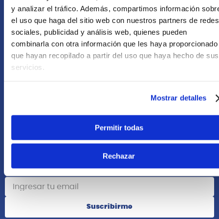
+51 958418476
y analizar el tráfico. Además, compartimos información sobr
el uso que haga del sitio web con nuestros partners de redes
Asesoría Online
sociales, publicidad y análisis web, quienes pueden
+51 977624112
combinarla con otra información que les haya proporcionado
que hayan recopilado a partir del uso que haya hecho de sus
Acerca de Nosotros
servicios.
Información
Mostrar detalles
Redes Sociales
Permitir todas
Rechazar
Suscribete
Suscribirme