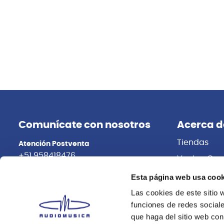
Comunícate con nosotros
Acerca d
Tiendas
Atención Postventa
+51 958418476
Ventas Cor
Distribuidor
Asesoría Online
Esta página web usa cook
+51 977624112
Trabaja con
Las cookies de este sitio 
funciones de redes sociale
que haga del sitio web con