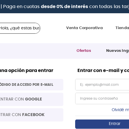
| Paga en cuotas
desde 0% de interés
con todas las tar
 ¿qué estas buscando?
Venta Corporativa
Tiend
Ofertas
Nuevos Ing
una opción para entrar
Entrar con e-mail y 
ÓDIGO DE ACCESO POR E-MAIL
ENTRAR CON
GOOGLE
Olvidé m
NTRAR CON
FACEBOOK
Entrar