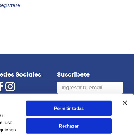
Regístrese
edes Sociales
Suscribete
Suscribirme
Permitir todas
er
el uso
Rechazar
 quienes