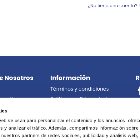
¿No tiene una cuenta? 
e Nosotros
Información
R
Términos y condiciones
porativas
Políticas de Privacidad
es
Certificado de Garantía
ies
 Nosotros
Cambios y Devoluciones
web se usan para personalizar el contenido y los anuncios, ofrec
s y analizar el tráfico. Además, compartimos información sobre 
Centro de información
 nuestros partners de redes sociales, publicidad y análisis web,
Libro de